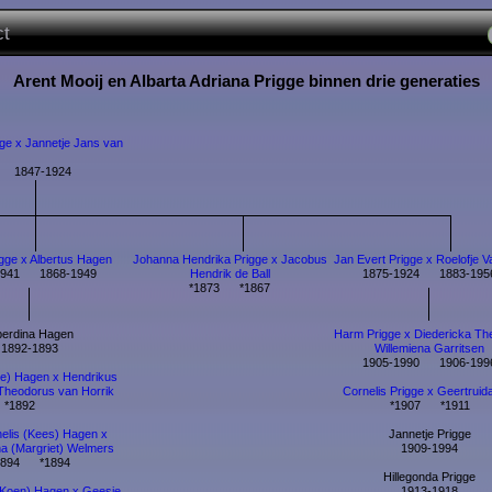
ct
Arent Mooij en Albarta Adriana Prigge binnen drie generaties
gge x Jannetje Jans van
 1847-1924
igge x Albertus Hagen
Johanna Hendrika Prigge x Jacobus
Jan Evert Prigge x Roelofje V
1941 1868-1949
Hendrik de Ball
1875-1924 1883-195
*1873 *1867
berdina Hagen
Harm Prigge x Diedericka Th
1892-1893
Willemiena Garritsen
1905-1990 1906-199
Ge) Hagen x Hendrikus
Theodorus van Horrik
Cornelis Prigge x Geertruida
*1892
*1907 *1911
elis (Kees) Hagen x
Jannetje Prigge
a (Margriet) Welmers
1909-1994
1894 *1894
Hillegonda Prigge
Koen) Hagen x Geesje
1913-1918