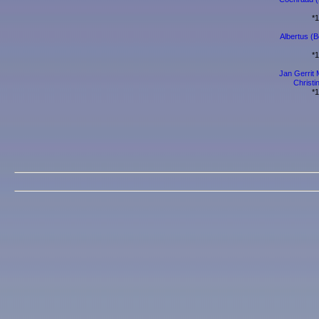
*
Albertus (B
*
Jan Gerrit 
Christi
*