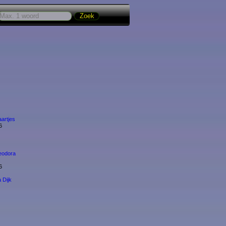
aartjes
6
eodora
6
 Dijk