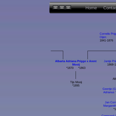
Home
Conta
Cornelis Pri
Oijen
1841-1876
Albarta Adriana Prigge x Arent
Jantje Pr
Mooij
1868-
*1870 *1863
Al
Tijs Mooij
*1895
Geertje (
Adrianus 
Jan Corn
Margareth
*
Coenraad (