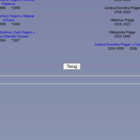
Flederus
1896 *1909
Jantina Everdina Prigg
1916-1918
ertus) Hagen x Klaasje
Schans
Hilbertus Prigge
1898 *1900
1919-1923
Martinus (Jan) Hagen x
Hillegonda Prigge
na (Stientje) Deuten
1923-1940
1904 *1907
Jantina Everdina Prigge x Ce
1924-2009 2008