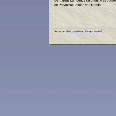
Gerhardus Lambertus Kniphorst was burgeme
de Provinciale Staten van Drenthe.
Bronnen:
Gez. archieven
Drents Archief