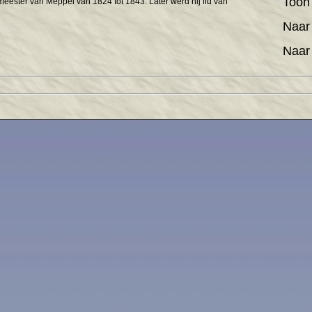
Too
ester van Meppel van 1824 tot 1843. Later werd hij lid van
Naar
Naar