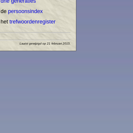
n
drie generaties
 de
persoonsindex
 het
trefwoordenregister
Laatst gewijzigd op 21 februari 2015.