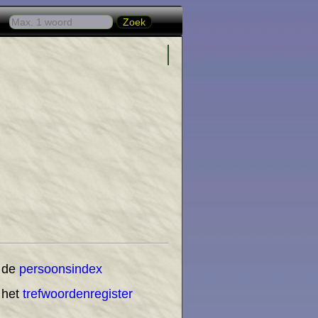
 de
persoonsindex
 het
trefwoordenregister