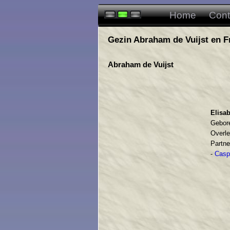
Home
Cont
Gezin Abraham de Vuijst en 
Abraham de Vuijst
Elisab
Gebor
Overle
Partne
-
Casp