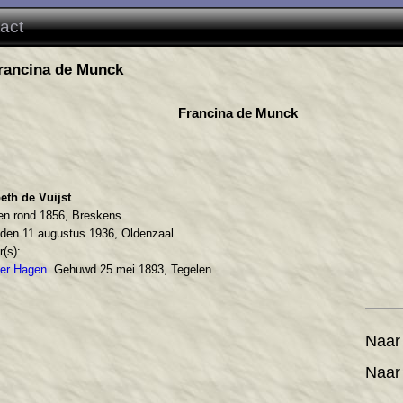
act
Francina de Munck
Francina de Munck
eth de Vuijst
en rond 1856, Breskens
den 11 augustus 1936, Oldenzaal
r(s):
er Hagen
. Gehuwd 25 mei 1893, Tegelen
Naar
Naar