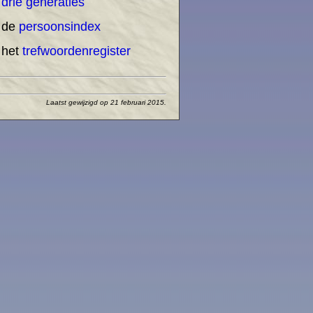
n
drie generaties
 de
persoonsindex
 het
trefwoordenregister
Laatst gewijzigd op 21 februari 2015.