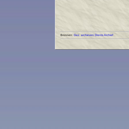
Bronnen:
Gez. archieven
Drents Archief