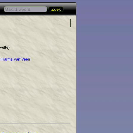
velte)
en Harms van Veen