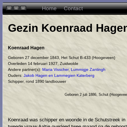
Home
Contact
Gezin Koenraad Hagen 
Koenraad Hagen
Geboren 27 december 1843, Het Schut B-433 (Hoogeveen)
Overleden 14 februari 1927, Zuidwolde
Andere partner(s):
Maria Visscher
,
Lummigje Zantingh
Ouders:
Jakob Hagen en Lammegien Katerberg
Schipper, rond 1890 landbouwer
Geboren 2 juli 1886, Schut (Hoogevee
Koenraad was schipper en woonde in de Schutstreek in
tweede vrouw Aaltje overleed twee maand na de geboort